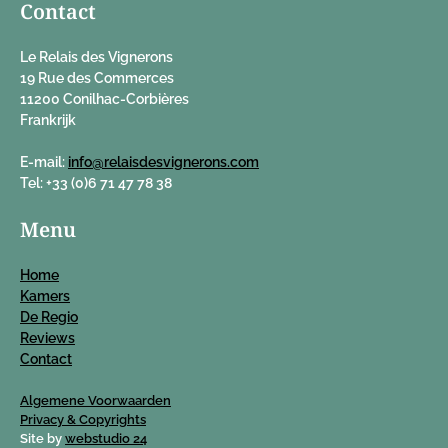
Contact
Le Relais des Vignerons
19 Rue des Commerces
11200 Conilhac-Corbières
Frankrijk
E-mail:
info@relaisdesvignerons.com
Tel: +33 (0)6 71 47 78 38
Menu
Home
Kamers
De Regio
Reviews
Contact
Algemene Voorwaarden
Privacy & Copyrights
Site by
webstudio 24